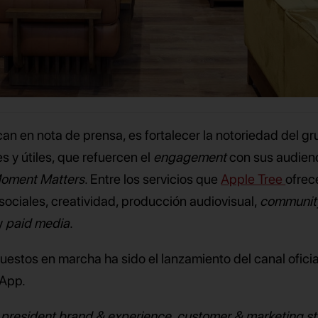
ican en nota de prensa, es fortalecer la notoriedad del g
s y útiles, que refuercen el
engagement
con sus audien
Moment Matters
. Entre los servicios que
Apple Tree
ofrec
sociales, creatividad, producción audiovisual,
communit
 y
paid media
.
uestos en marcha ha sido el lanzamiento del canal oficia
sApp.
e president brand & experience, customer & marketing s