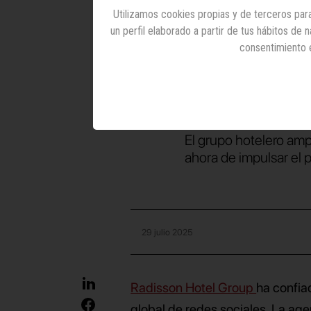
Utilizamos cookies propias y de terceros para
comun
un perfil elaborado a partir de tus hábitos de
consentimiento 
sociale
Group e
El grupo hotelero ampl
ahora de impulsar el
29 julio 2025
Radisson Hotel Group
ha confia
global de redes sociales. La ag