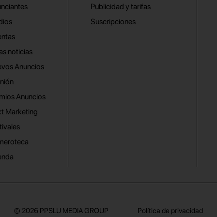
nciantes
Publicidad y tarifas
dios
Suscripciones
ntas
as noticias
vos Anuncios
nión
mios Anuncios
t Marketing
tivales
meroteca
enda
© 2026
PPSLU MEDIA GROUP
Política de privacidad