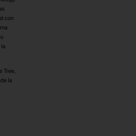
as
al con
isma
so
 la
e Tree,
de la