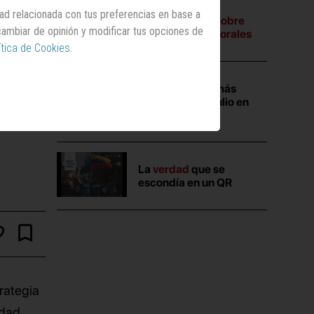
dad relacionada con tus preferencias en base a
A tres bandas:
Sobre
 cambiar de opinión y modificar tus opciones de
campañas electorales
ítica de Cookies
.
Las campañas más
vistas durante julio en
Anuncios.com
La
verdad
que se
escondía en un QR
rategia
idad