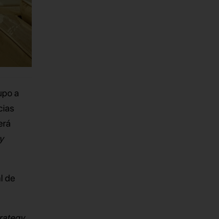
rupo a
cias
erá
y
l de
trategy