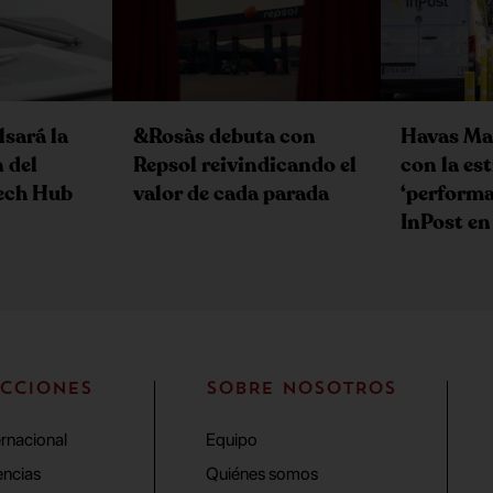
sará la
&Rosàs debuta con
Havas Mar
 del
Repsol reivindicando el
con la es
Tech Hub
valor de cada parada
‘performa
InPost en
CCIONES
SOBRE NOSOTROS
ernacional
Equipo
ncias
Quiénes somos