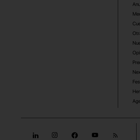
Anu
Me
Cue
Otr
Nue
Opi
Pre
Nex
Fes
He
Ag