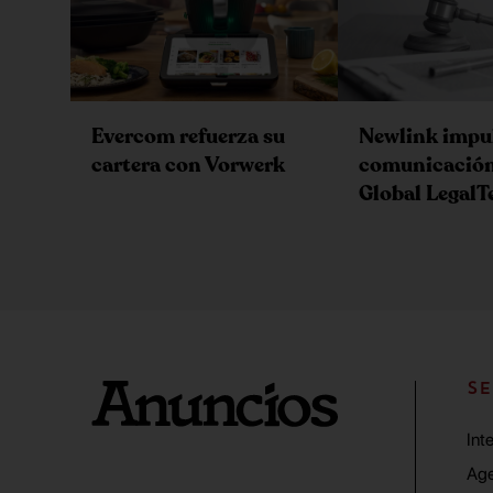
Evercom refuerza su
Newlink impul
cartera con Vorwerk
comunicación
Global Legal
SE
Int
Age