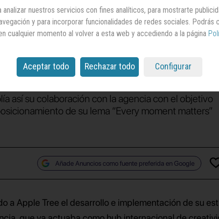
 analizar nuestros servicios con fines analíticos, para mostrarte publici
icación en redes
 navegación y para incorporar funcionalidades de redes sociales. Podrás
en cualquier momento al volver a esta web y accediendo a la página
Pol
s
de Radisson Hotel
n más de cien países
Aceptar todo
Rechazar todo
Configurar
ía así su colaboración con la agencia con el objetivo
 posicionamiento de su lema “Every moment matters”
Añade Anuncios como fuente preferida en Google
do a Apple Tree el desarrollo e implementación de su est
encia, que ya actuaba como hub internacional de creativ