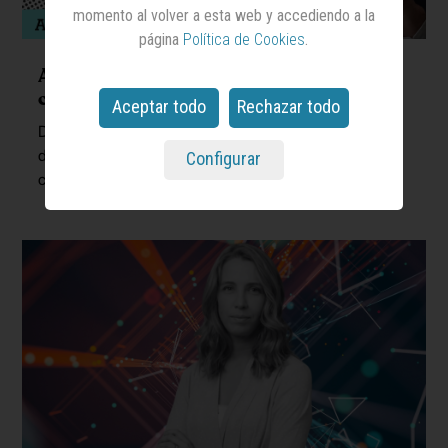
momento al volver a esta web y accediendo a la
página
Política de Cookies
.
Aspectos externos de la
marca
. La
corteza del árbol
Aceptar todo
Rechazar todo
Decimoctavo capítulo de Next Marketing, un proyecto
del profesor y consultor independiente de marketing y
Configurar
comunicación Félix Muñoz con 'Anuncios'