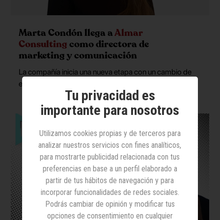
Marta Condón llega a
Almar
Consulting
como directora de
marketing y comunicación
La compañía inicia una nueva etapa con un cambio de
estructura en el departamento
Tu privacidad es
importante para nosotros
Utilizamos cookies propias y de terceros para
analizar nuestros servicios con fines analíticos,
para mostrarte publicidad relacionada con tus
preferencias en base a un perfil elaborado a
partir de tus hábitos de navegación y para
incorporar funcionalidades de redes sociales.
Podrás cambiar de opinión y modificar tus
opciones de consentimiento en cualquier