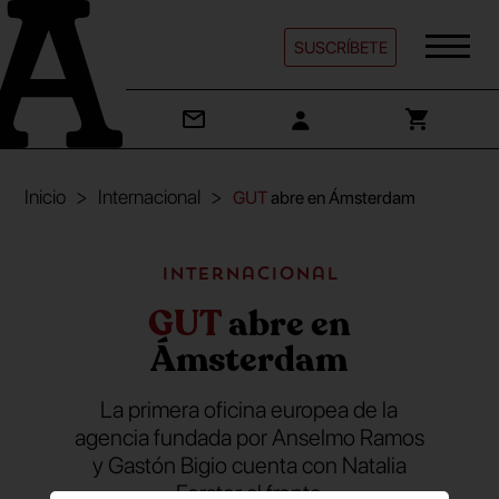
SUSCRÍBETE
Inicio
Internacional
GUT
abre en Ámsterdam
Internacional
GUT
abre en
Ámsterdam
La primera oficina europea de la
agencia fundada por Anselmo Ramos
y Gastón Bigio cuenta con Natalia
Forster al frente