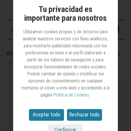
Tu privacidad es
importante para nosotros
03 julio 2023
Utilizamos cookies propias y de terceros para
analizar nuestros servicios con fines analíticos,
para mostrarte publicidad relacionada con tus
preferencias en base a un perfil elaborado a
GUT
ha abierto la que se convierte en la séptima
partir de tus hábitos de navegación y para
oficina de su red y la que además supone su
incorporar funcionalidades de redes sociales.
primera aventura fuera del continente americano.
Podrás cambiar de opinión y modificar tus
La agencia fundada por Anselmo Ramos y Gastón
opciones de consentimiento en cualquier
momento al volver a esta web y accediendo a la
Bigio ha llegado a Europa, y más concretamente a
página
Política de Cookies
.
la ciudad de Ámsterdam, con una operación que
tiene al frente a
Natalia Forster
como directora
es el medio
líder en notoriedad y credibilidad
Aceptar todo
Rechazar todo
general.
en el sector de la Publicidad y el Marketing
y el
más leído.
Configurar