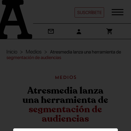
SUSCRÍBETE
Inicio
Medios
Atresmedia lanza una herramienta de
segmentación de audiencias
Medios
Atresmedia lanza
una herramienta de
segmentación de
audiencias