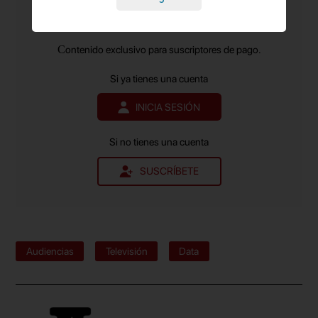
de mil productos diferentes y más de mil variables
en el sector de la Publicidad y el Marketing
y el
más leído.
actitudinales).
Contenido exclusivo para suscriptores de pago.
Si ya tienes una cuenta
INICIA SESIÓN
Si no tienes una cuenta
SUSCRÍBETE
Audiencias
Televisión
Data