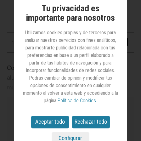
Lanzan el I Concurso MAS Desafío
Tu privacidad es
Digital
importante para nosotros
Utilizamos cookies propias y de terceros para
analizar nuestros servicios con fines analíticos,
10 septiembre 2024
para mostrarte publicidad relacionada con tus
preferencias en base a un perfil elaborado a
partir de tus hábitos de navegación y para
Con el objetivo de crear conciencia entre los
incorporar funcionalidades de redes sociales.
alumnos sobre la importancia del papel de la
Podrás cambiar de opinión y modificar tus
opciones de consentimiento en cualquier
mujer en el entorno STEM y despertar vocaciones
momento al volver a esta web y accediendo a la
tecnológicas entre los niños y, sobre todo entre
página
Política de Cookies
.
las niñas,
Mujeres a Seguir
, en colaboración con
la tecnológica Globant, ponen en marcha la
Aceptar todo
Rechazar todo
primera edición del concurso MAS Desafío Digital,
es el medio
líder en notoriedad y credibilidad
dirigido a alumnos de 3º y 4º de Secundaria de la
en el sector de la Publicidad y el Marketing
y el
Configurar