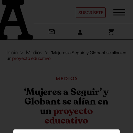
SUSCRÍBETE
Inicio
Medios
‘Mujeres a Seguir’ y Globant se alían en
un
proyecto educativo
Medios
‘Mujeres a Seguir’ y
Globant se alían en
un
proyecto
educativo