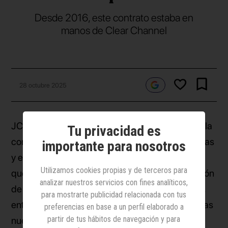
Desde 2016, este contrato estaba en
manos de Clear Channel
28 octubre 2025
JCDecaux ha ganado el concurso público para la
Tu privacidad es
comercialización en exclusiva de las marquesinas
importante para nosotros
y el mobiliario urbano de Barcelona, un contrato
Utilizamos cookies propias y de terceros para
que tendrá una vigencia de diez años (con opción
analizar nuestros servicios con fines analíticos,
de prórroga durante otros cuatro) y que incluye,
para mostrarte publicidad relacionada con tus
entre otros servicios, el despliegue de trescientas
preferencias en base a un perfil elaborado a
partir de tus hábitos de navegación y para
nuevas pantallas digitales, lo que multiplica por