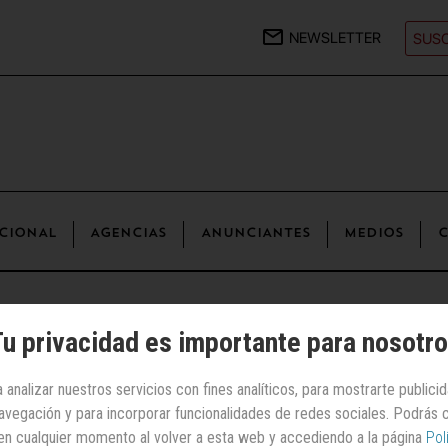
NEWSLETTER
SUSC
CIONAL
AGENCIAS
ANUNCIANTES
MEDIOS
C
e los asistentes a festivales percibe positivamente la presencia de la
u privacidad es importante para nosotr
Otras noticias
 analizar nuestros servicios con fines analíticos, para mostrarte publici
 navegación y para incorporar funcionalidades de redes sociales. Podrás
nio musical
: el 75%
en cualquier momento al volver a esta web y accediendo a la página
Pol