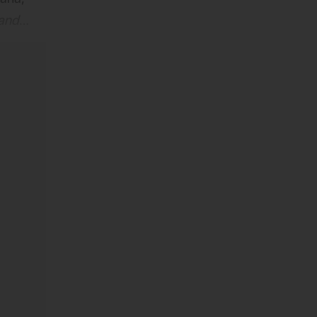
 and
s de