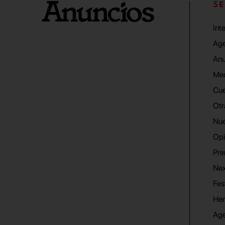
SE
Int
Age
Anu
Me
Cue
Otr
Nue
Opi
Pre
Nex
Fes
He
Ag