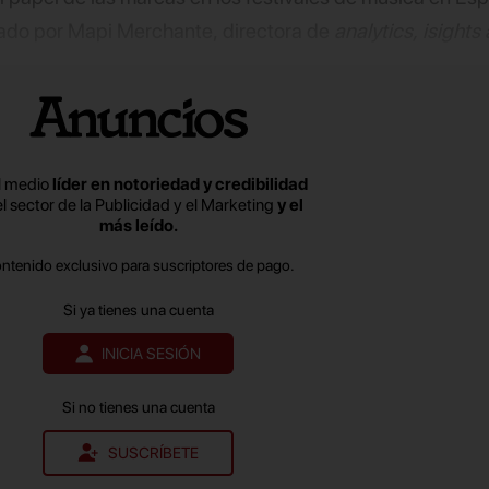
nado por Mapi Merchante, directora de
analytics, isights
r de una encuesta que ha contado con una muestra de má
l medio
líder en notoriedad y credibilidad
el sector de la Publicidad y el Marketing
y el
más leído.
ontenido exclusivo para suscriptores de pago.
Si ya tienes una cuenta
INICIA SESIÓN
Si no tienes una cuenta
SUSCRÍBETE