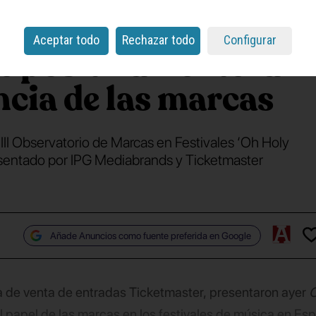
sistentes a festivales
Aceptar todo
Rechazar todo
Configurar
e positivamente la
ncia de las marcas
III Observatorio de Marcas en Festivales ‘Oh Holy
resentado por IPG Mediabrands y Ticketmaster
Añade Anuncios como fuente preferida en Google
a de venta de entradas Ticketmaster, presentaron ayer
O
l papel de las marcas en los festivales de música en Es