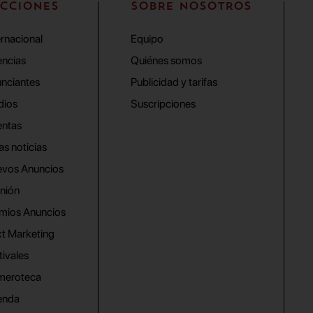
CCIONES
SOBRE NOSOTROS
ernacional
Equipo
ncias
Quiénes somos
nciantes
Publicidad y tarifas
dios
Suscripciones
ntas
as noticias
vos Anuncios
nión
mios Anuncios
t Marketing
tivales
meroteca
enda