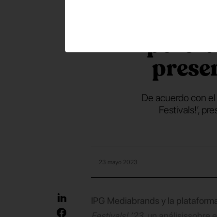
de los a
percib
prese
De acuerdo con el 
Festivals!’, p
23 mayo 2023
IPG Mediabrands y la plataform
Festivals! ’23,
un análisis
sobre e