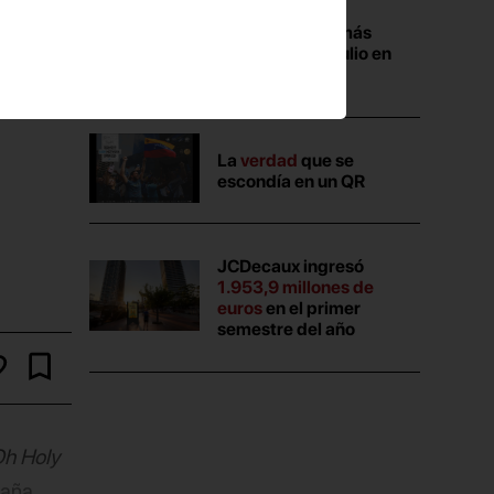
Las campañas más
vistas durante julio en
Anuncios.com
La
verdad
que se
escondía en un QR
JCDecaux ingresó
1.953,9 millones de
euros
en el primer
semestre del año
h Holy
paña,