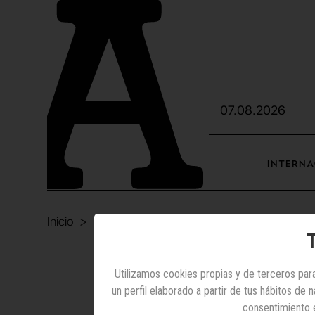
07.08.2026
INTERNA
Inicio
Otras noticias
Patrocinio musical
: el 75% d
T
Utilizamos cookies propias y de terceros para
un perfil elaborado a partir de tus hábitos de
Patroci
consentimiento 