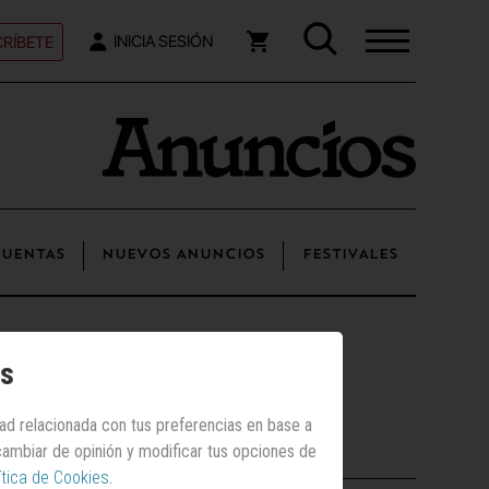
RÍBETE
INICIA SESIÓN
UENTAS
NUEVOS ANUNCIOS
FESTIVALES
s marcas
os
dad relacionada con tus preferencias en base a
Posts recientes
 cambiar de opinión y modificar tus opciones de
ítica de Cookies
.