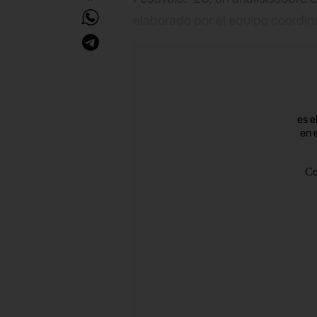
elaborado por el equipo coordi
strategy
de la agencia, a parti
5.300 personas.
es e
en 
C