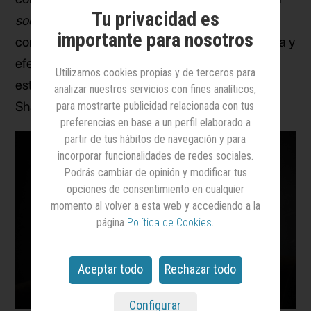
Tu privacidad es
social-first
con implicaciones culturales y con el
importante para nosotros
compromiso de impactar de forma real, orgánica y
efectiva en el entorno social. Anteriormente,
Utilizamos cookies propias y de terceros para
estuvo en agencias como Tango, Sr. Burns o
analizar nuestros servicios con fines analíticos,
Shackleton Buzz&Press.
para mostrarte publicidad relacionada con tus
preferencias en base a un perfil elaborado a
partir de tus hábitos de navegación y para
incorporar funcionalidades de redes sociales.
Podrás cambiar de opinión y modificar tus
opciones de consentimiento en cualquier
momento al volver a esta web y accediendo a la
página
Política de Cookies
.
Aceptar todo
Rechazar todo
Configurar