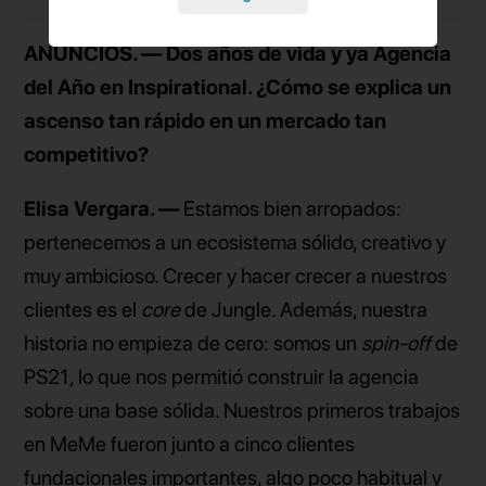
ANUNCIOS. — Dos años de vida y ya Agencia
del Año en Inspirational. ¿Cómo se explica un
ascenso tan rápido en un mercado tan
competitivo?
Elisa Vergara. —
Estamos bien arropados:
pertenecemos a un ecosistema sólido, creativo y
muy ambicioso. Crecer y hacer crecer a nuestros
clientes es el
core
de Jungle. Además, nuestra
historia no empieza de cero: somos un
spin-off
de
PS21, lo que nos permitió construir la agencia
sobre una base sólida. Nuestros primeros trabajos
en MeMe fueron junto a cinco clientes
fundacionales importantes, algo poco habitual y