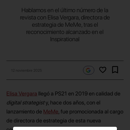
Hablamos en el último número de la
revista con Elisa Vergara, directora de
estrategia de MeMe, tras el
reconocimiento alcanzado en el
Inspirational
12 noviembre 2025
Elisa Vergara
llegó a PS21 en 2019 en calidad de
digital strategist
y, hace dos años, con el
lanzamiento de
MeMe
, fue promocionada al cargo
de directora de estrategia de esta nueva
compañía que lanzaba Jungle como su apuesta