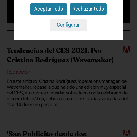
Aceptar todo
Rechazar todo
Configurar
Tendencias del CES 2021. Por
Cristina Rodríguez (Wavemaker)
Redacción
En este artículo, Cristina Rodríguez, 'operations manager' de
Wavemaker, repasa la que ha sido una edición muy especial
del CES, el congreso mundial sobre tecnología celebrado de
manera telemática, debido a las circunstancias sanitarias, del
11 al 14 de enero pasados.
'San Publicito desde dos