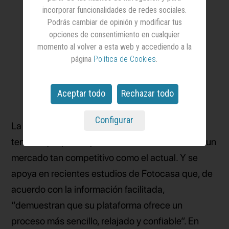
incorporar funcionalidades de redes sociales.
Podrás cambiar de opinión y modificar tus
opciones de consentimiento en cualquier
momento al volver a esta web y accediendo a la
página
Política de Cookies
.
Aceptar todo
Rechazar todo
Configurar
La estrategia que rige este proyecto parte de la
tensión que puede producir buscar vivienda en un
mercado tan competitivo como el actual. Y se
apoya en recientes estudios de Fotocasa que, de
acuerdo con la información facilitada,
“demuestran que su plataforma ofrece un
proceso más sencillo, relajado y confiable”. En