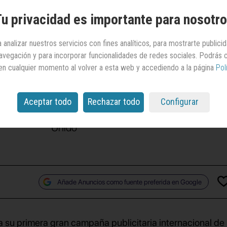
forlong
con una
u privacidad es importante para nosotr
a internacional en
 analizar nuestros servicios con fines analíticos, para mostrarte publici
 navegación y para incorporar funcionalidades de redes sociales. Podrás
res mercados
en cualquier momento al volver a esta web y accediendo a la página
Pol
llado la primera campaña masiva de la plataforma de
Aceptar todo
Rechazar todo
Configurar
za de forma simultánea en España, Francia y Reino
Unido
Añade Anuncios como fuente preferida en Google
 su primera gran campaña publicitaria internacional de