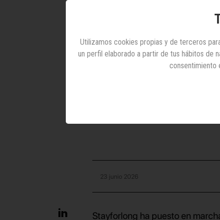
Stay
T
campañ
Utilizamos cookies propias y de terceros para
un perfil elaborado a partir de tus hábitos de
t
consentimiento 
La agencia ha desarro
viajes, que se lan
23 junio 2026
Stayforlong ha puesto en marcha