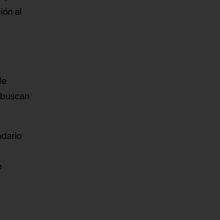
ión al
de
s buscan
ndario
e