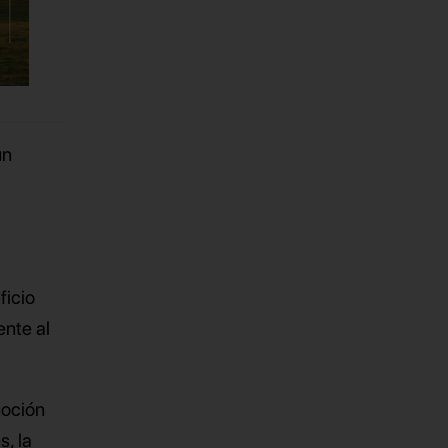
un
ficio
ente al
noción
s, la