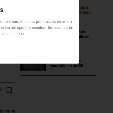
A tres bandas:
Sobre
os
campañas electorales
dad relacionada con tus preferencias en base a
 cambiar de opinión y modificar tus opciones de
Las campañas más
ítica de Cookies
.
vistas durante julio en
Anuncios.com
La
verdad
que se
escondía en un QR
 la mano