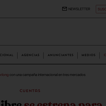
NEWSLETTER
SUSC
CIONAL
AGENCIAS
ANUNCIANTES
MEDIOS
C
orlong
con una campaña internacional en tres mercados
Cuentas
Libre
se estrena para