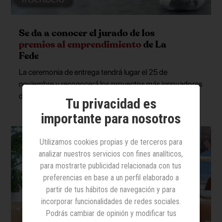
Se da a conocer el jurado de los
premios al emprendimiento
de La
Fede
La ceremonia de entrega tendrá lugar el 25 de
noviembre y reconocerá los proyectos más innovadores
del sector
Tu privacidad es
importante para nosotros
Utilizamos cookies propias y de terceros para
analizar nuestros servicios con fines analíticos,
para mostrarte publicidad relacionada con tus
preferencias en base a un perfil elaborado a
partir de tus hábitos de navegación y para
incorporar funcionalidades de redes sociales.
Podrás cambiar de opinión y modificar tus