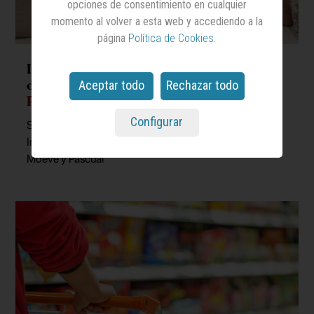
opciones de consentimiento en cualquier
momento al volver a esta web y accediendo a la
página
Política de Cookies
.
Impulsar la innovación: el objetivo
de
Publicis Groupe
tras su llegada a
Aceptar todo
Rechazar todo
Patio Campus
Configurar
Se ha sumado al proyecto impulsado por BMW, Iberia,
Inditex, L’Oréal, Mahou San Miguel, Merlin Properties,
Moeve y Pascual