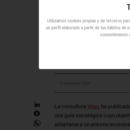
T
anun
af
Utilizamos cookies propias y de terceros para
un perfil elaborado a partir de tus hábitos de
consentimiento 
Estas son las gran
tendencias que el 
12 noviembre 2025
La consultora
Warc
ha publicado
una guía estratégica cuyo objeti
adaptarse a un entorno económico