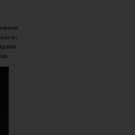
respecto
trado en
algunos
cas.