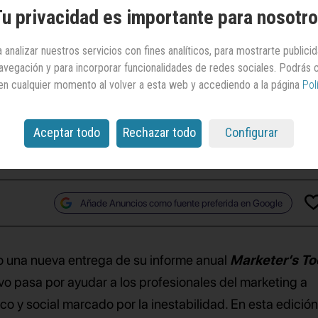
u privacidad es importante para nosotr
ciantes
deberán
rontar en 2026
 analizar nuestros servicios con fines analíticos, para mostrarte publici
 navegación y para incorporar funcionalidades de redes sociales. Podrás
en cualquier momento al volver a esta web y accediendo a la página
Pol
des conclusiones de un informe de Warc sobre las
próximo año perfilarán la estrategia de las marcas
Aceptar todo
Rechazar todo
Configurar
Añade Anuncios como fuente preferida en Google
 una nueva entrega de su informe anual
Marketer’s Too
vo pasa por ayudar a los profesionales del marketing a
 y social marcado por la inestabilidad. En esta edición,