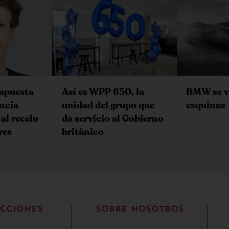
 apuesta
Así es WPP 650, la
BMW se v
encia
unidad del grupo que
esquinas
 al recelo
da servicio al Gobierno
res
británico
CCIONES
SOBRE NOSOTROS