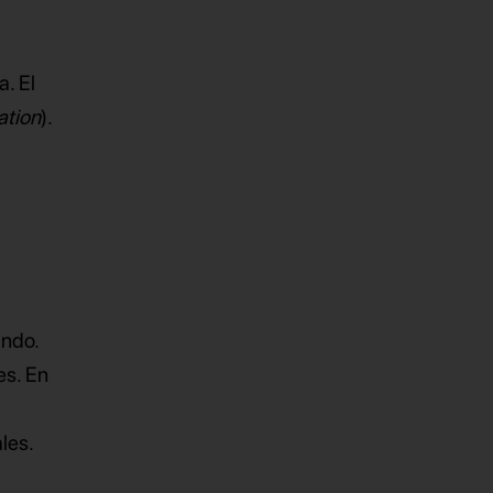
. El
ation
).
ando.
es. En
les.