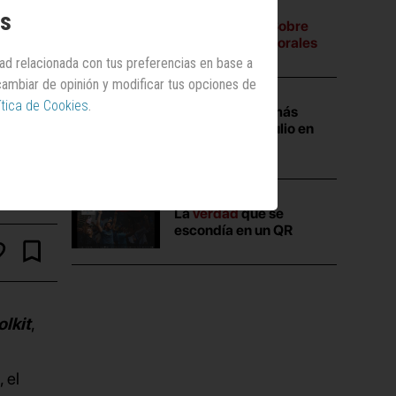
os
A tres bandas:
Sobre
campañas electorales
dad relacionada con tus preferencias en base a
 cambiar de opinión y modificar tus opciones de
ítica de Cookies
.
Las campañas más
vistas durante julio en
Anuncios.com
La
verdad
que se
escondía en un QR
lkit
,
 el