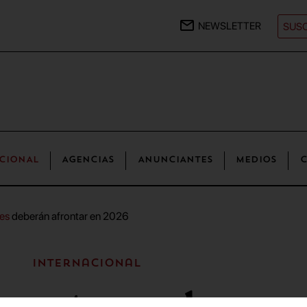
NEWSLETTER
SUSC
CIONAL
AGENCIAS
ANUNCIANTES
MEDIOS
C
es
deberán afrontar en 2026
Internacional
co retos que los