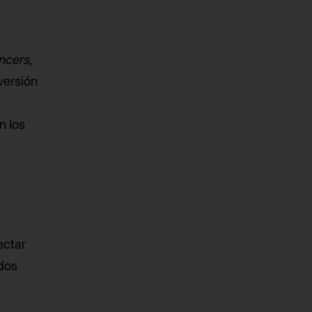
encers
,
versión
n los
ectar
dos