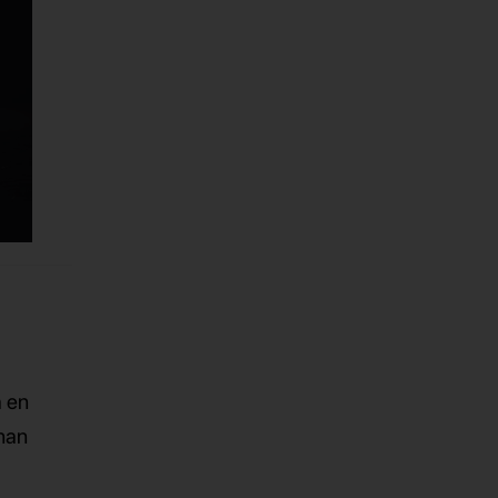
á en
inan