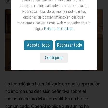
de acciones en el mercado estadounidense.
incorporar funcionalidades de redes sociales.
Podrás cambiar de opinión y modificar tus
opciones de consentimiento en cualquier
momento al volver a esta web y accediendo a la
página
Política de Cookies
.
Aceptar todo
Rechazar todo
Configurar
La tecnológica ha enfatizado en que la operación
no implica una decisión definitiva sobre el
momento de su debut bursátil. En un breve
comunicado, OpenAI explica que aún no ha