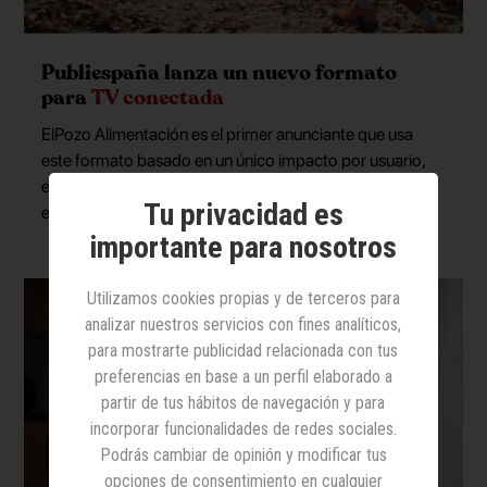
Publiespaña lanza un nuevo formato
para
TV conectada
ElPozo Alimentación es el primer anunciante que usa
este formato basado en un único impacto por usuario,
emitido con cuenta atrás, y que se integra durante la
Tu privacidad es
emisión en directo
importante para nosotros
Utilizamos cookies propias y de terceros para
analizar nuestros servicios con fines analíticos,
para mostrarte publicidad relacionada con tus
preferencias en base a un perfil elaborado a
partir de tus hábitos de navegación y para
incorporar funcionalidades de redes sociales.
Podrás cambiar de opinión y modificar tus
opciones de consentimiento en cualquier