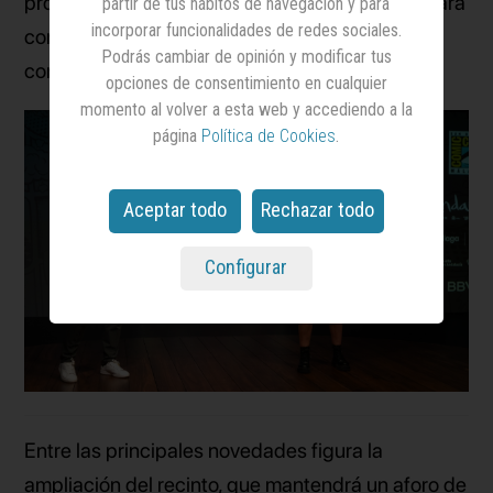
próxima edición de este encuentro se desarrollará
partir de tus hábitos de navegación y para
incorporar funcionalidades de redes sociales.
con el patrocinio de BBVA. Por su parte,
Dentsu
Podrás cambiar de opinión y modificar tus
continúa como empresa licenciataria.
opciones de consentimiento en cualquier
momento al volver a esta web y accediendo a la
página
Política de Cookies
.
Aceptar todo
Rechazar todo
Configurar
Entre las principales novedades figura la
ampliación del recinto, que mantendrá un aforo de