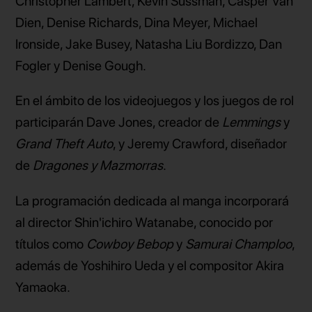
Christopher Lambert, Kevin Sussman, Casper Van
Dien, Denise Richards, Dina Meyer, Michael
Ironside, Jake Busey, Natasha Liu Bordizzo, Dan
Fogler y Denise Gough.
En el ámbito de los videojuegos y los juegos de rol
participarán Dave Jones, creador de
Lemmings
y
Grand Theft Auto
, y Jeremy Crawford, diseñador
de
Dragones y Mazmorras
.
La programación dedicada al manga incorporará
al director Shin'ichiro Watanabe, conocido por
títulos como
Cowboy Bebop
y
Samurai Champloo
,
además de Yoshihiro Ueda y el compositor Akira
Yamaoka.