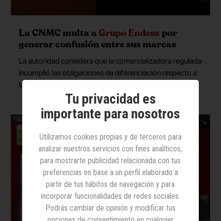
La CNMC multa a
Grupo Endesa
por
generar confusión entre sus marcas
La autoridad considera que la comercializadora regulada
incumplió las obligaciones de diferenciación respecto a
la comercializadora del mercado libre
Tu privacidad es
importante para nosotros
Utilizamos cookies propias y de terceros para
analizar nuestros servicios con fines analíticos,
para mostrarte publicidad relacionada con tus
preferencias en base a un perfil elaborado a
partir de tus hábitos de navegación y para
incorporar funcionalidades de redes sociales.
Podrás cambiar de opinión y modificar tus
opciones de consentimiento en cualquier