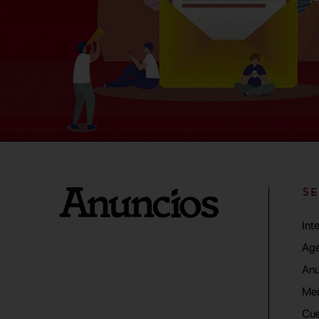
SE
Int
Age
Anu
Me
Cue