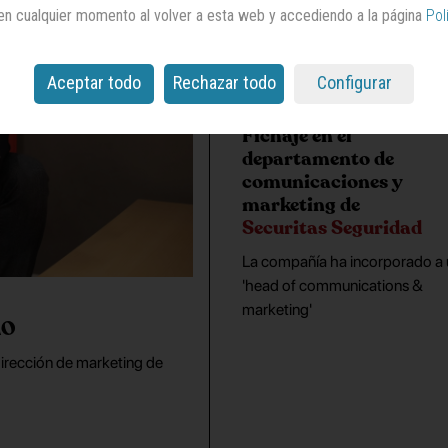
en cualquier momento al volver a esta web y accediendo a la página
Pol
Aceptar todo
Rechazar todo
Configurar
Fichaje en el
departamento de
comunicaciones y
marketing de
Securitas Seguridad
La compañía ha incorporado a
'head of communications &
marketing'
MO
dirección de marketing de