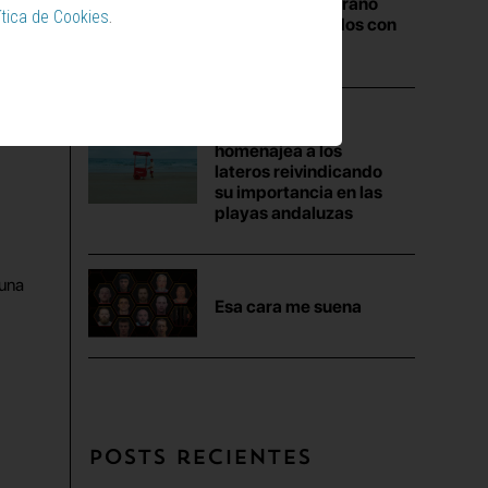
recuerdos de verano
ítica de Cookies
.
en imanes creados con
IA
Cruzcampo
homenajea a los
lateros reivindicando
su importancia en las
playas andaluzas
 una
Esa cara me suena
Posts recientes