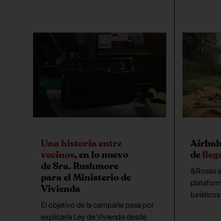
Una historia entre
Airbnb
vecinos
, en lo nuevo
de
lleg
de Sra. Rushmore
&Rosàs se
para el Ministerio de
platafor
Vivienda
turísticos
El objetivo de la campaña pasa por
explicarla Ley de Vivienda desde