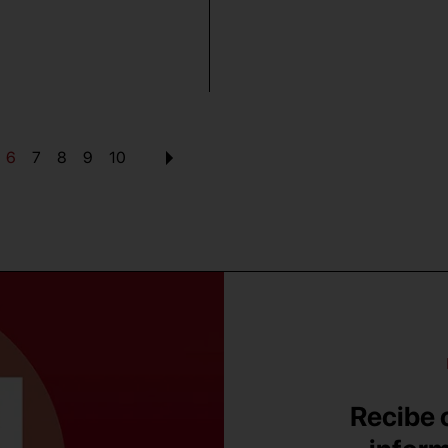
6
7
8
9
10
Recibe c