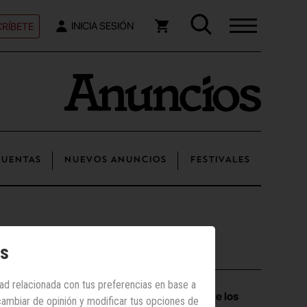
RÍBETE
INICIA SESIÓN
UENTAS
NUEVOS ANUNCIOS
FESTIVALES
os
Los más vistos
dad relacionada con tus preferencias en base a
Vueling convierte los
 cambiar de opinión y modificar tus opciones de