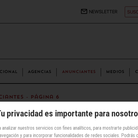
NEWSLETTER
SUSC
CIONAL
AGENCIAS
ANUNCIANTES
MEDIOS
C
iantes - Página 6
u privacidad es importante para nosotr
 analizar nuestros servicios con fines analíticos, para mostrarte publici
 navegación y para incorporar funcionalidades de redes sociales. Podrás