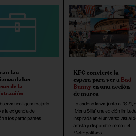
an las
KFC convierte la
iones de los
espera para ver a
Bad
sos de la
Bunny
en una acción
stración
de marca
bserva una ligera mejoría
La cadena lanza, junto a PS21, e
 a la exigencia de
‘Menú Silla’, una edición limitad
ón a los participantes
inspirada en el universo visual d
artista y disponible cerca del
Metropolitano