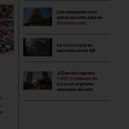
Las campañas más
vistas durante julio en
Anuncios.com
La
verdad
que se
escondía en un QR
JCDecaux ingresó
1.953,9 millones de
euros
en el primer
semestre del año
l
a
el