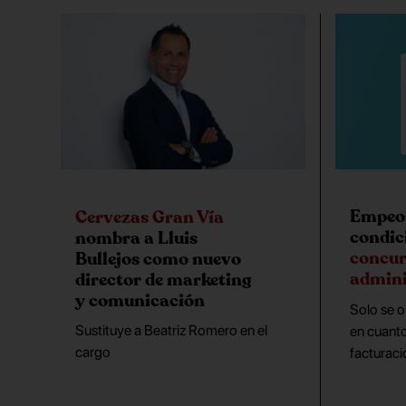
Empeor
Cervezas Gran Vía
condic
nombra a Lluis
concur
Bullejos como nuevo
admini
director de marketing
y comunicación
Solo se o
Sustituye a Beatriz Romero en el
en cuanto
cargo
facturaci