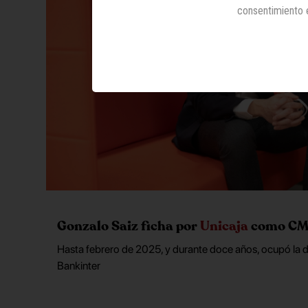
consentimiento 
Gonzalo Saiz ficha por
Unicaja
como C
Hasta febrero de 2025, y durante doce años, ocupó la 
Bankinter