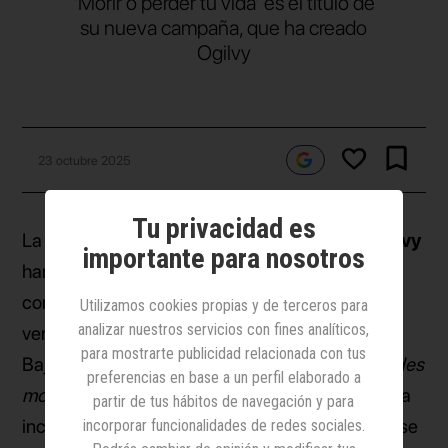
‘Morir o perder tu vida’ es el título de
su nueva campaña, que ha creado
Ogilvy
23 octubre 2025
Tu privacidad es
La
Dirección General de Tráfico
(DGT) y
Ogilvy
importante para nosotros
han lanzado una nueva
campaña
de
concienciación que invita a reflexionar sobre el
Utilizamos cookies propias y de terceros para
analizar nuestros servicios con fines analíticos,
verdadero precio de la imprudencia al volante.
para mostrarte publicidad relacionada con tus
Bajo el concepto
En un siniestro de tráfico puedes
preferencias en base a un perfil elaborado a
morir o perder tu vida
, la acción plantea una idea
partir de tus hábitos de navegación y para
incómoda y poderosa: en un accidente no solo se
incorporar funcionalidades de redes sociales.