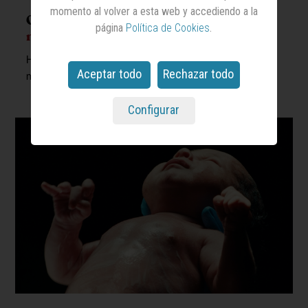
momento al volver a esta web y accediendo a la
Orange habla del iPhone 17 Pro en su
página
Política de Cookies
.
nueva campaña
Ha sido creada por Dentsu Creative y su estrategia de
Aceptar todo
Rechazar todo
medios tiene el sello de Dentsu X
Configurar