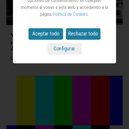
opciones de consentimiento en cualquier
momento al volver a esta web y accediendo a la
página
Política de Cookies
.
Aceptar todo
Rechazar todo
Visto bueno de la CNMC para la
compra de
Clear Channel
por
Atresmedia
Configurar
La operación está valorada en 115 millones de euros