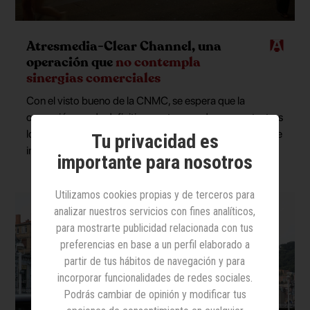
Atresmedia-Clear Channel, una
operación que
no contempla
sinergias comerciales
Con el visto bueno de la CNMC, se espera que la
operación quede definitivamente cerrada en agosto, tras
lo que la compañía de exterior presentará nueva marca e
Tu privacidad es
imagen
importante para nosotros
Utilizamos cookies propias y de terceros para
analizar nuestros servicios con fines analíticos,
para mostrarte publicidad relacionada con tus
preferencias en base a un perfil elaborado a
partir de tus hábitos de navegación y para
incorporar funcionalidades de redes sociales.
Podrás cambiar de opinión y modificar tus