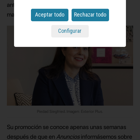
anteriormente la dirección comercial y de
marketing.
Aceptar todo
Rechazar todo
Configurar
Piedad Siegfried. Imagen: Exterior Plus.
Su promoción se conoce apenas unas semanas
después de que en
Anuncios
informásemos sobre