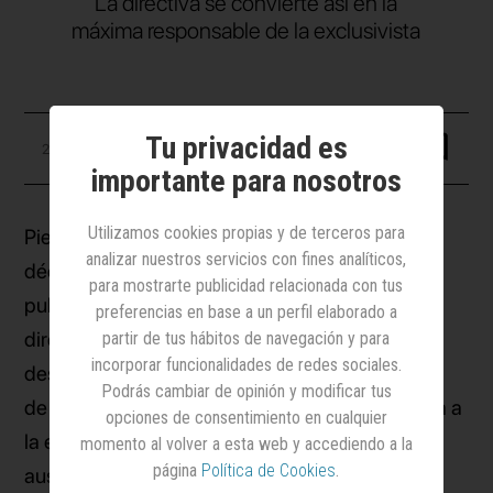
La directiva se convierte así en la
máxima responsable de la exclusivista
Tu privacidad es
29 mayo 2026
importante para nosotros
Utilizamos cookies propias y de terceros para
Piedad Siegfried, quien cuenta con más de dos
analizar nuestros servicios con fines analíticos,
décadas de trayectoria en el negocio de la
para mostrarte publicidad relacionada con tus
publicidad exterior, ha sido promocionada a la
preferencias en base a un perfil elaborado a
dirección general de Exterior Plus, una posición
partir de tus hábitos de navegación y para
incorporar funcionalidades de redes sociales.
desde la que asume la máxima responsabilidad
Podrás cambiar de opinión y modificar tus
de la compañía. La directiva, que se reincorpora a
opciones de consentimiento en cualquier
la exclusivista después de unos meses de
momento al volver a esta web y accediendo a la
página
Política de Cookies
.
ausencia por motivos personales, ocupaba