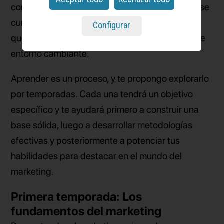
convertidos en principios sólidos, aquellos que se
cumplen hoy y seguirán vigentes en el futuro, y
Configurar
que te ayudarán a moverte con confianza en ese
entorno cambiante.
Aprender es un proceso, y te propongo explorarlo
por temporadas. Cada una tendrá un objetivo
específico y te ayudará primero a construir una
base sólida, luego a desarrollar metodologías
efectivas y posteriormente a potenciar tus
habilidades para destacar en el mundo del
marketing.
Primera temporada: Los
fundamentos del marketing