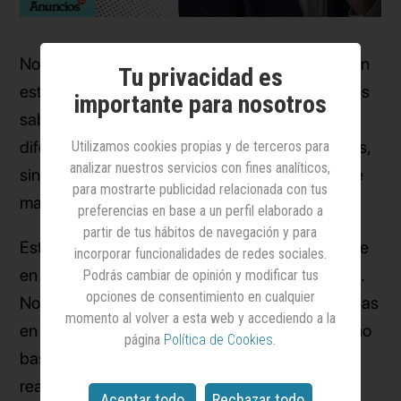
No importa si estás dando tus primeros pasos en
Tu privacidad es
este mundo o si llevas años en la industria. Todos
importante para nosotros
sabemos que el marketing del futuro será
diferente. La clave no es desde dónde empiezas,
Utilizamos cookies propias y de terceros para
analizar nuestros servicios con fines analíticos,
sino a dónde quieres llegar como profesional de
para mostrarte publicidad relacionada con tus
marketing.
preferencias en base a un perfil elaborado a
partir de tus hábitos de navegación y para
Este programa está diseñado para acompañarte
incorporar funcionalidades de redes sociales.
en ese viaje y hacer que el camino sea más fácil.
Podrás cambiar de opinión y modificar tus
opciones de consentimiento en cualquier
No hablaré de teorías obsoletas o historias vividas
momento al volver a esta web y accediendo a la
en el pasado, porque la experiencia por sí sola no
página
Política de Cookies
.
basta en un mundo donde todo cambia. Lo que
realmente importa son los aprendizajes
Aceptar todo
Rechazar todo