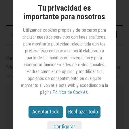
club
Tu privacidad es
importante para nosotros
Utilizamos cookies propias y de terceros para
23 mayo 2025
analizar nuestros servicios con fines analíticos,
para mostrarte publicidad relacionada con tus
preferencias en base a un perfil elaborado a
Pepa Rojo, hasta ahora
creative strategist
en
partir de tus hábitos de navegación y para
incorporar funcionalidades de redes sociales.
Meta, compañía de la que ha salido para tomarse
Podrás cambiar de opinión y modificar tus
un tiempo para decidir cuál será su próximo paso
opciones de consentimiento en cualquier
profesional, según ha explicado ella misma, es la
momento al volver a esta web y accediendo a la
página
Política de Cookies
.
nueva presidenta del Club de Creatividad.
Aceptar todo
Rechazar todo
es el medio
líder en notoriedad y credibilidad
en el sector de la Publicidad y el Marketing
y el
Configurar
más leído.