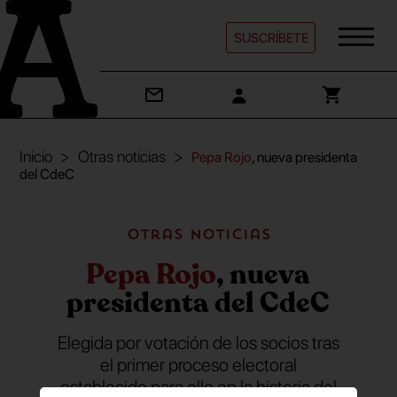
SUSCRÍBETE
Inicio
Otras noticias
Pepa Rojo
, nueva presidenta
del CdeC
Otras noticias
Pepa Rojo
, nueva
presidenta del CdeC
Elegida por votación de los socios tras
el primer proceso electoral
establecido para ello en la historia del