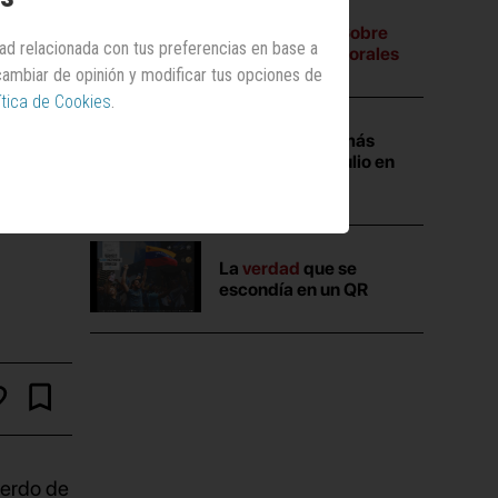
A tres bandas:
Sobre
dad relacionada con tus preferencias en base a
campañas electorales
 cambiar de opinión y modificar tus opciones de
ítica de Cookies
.
Las campañas más
vistas durante julio en
Anuncios.com
La
verdad
que se
escondía en un QR
uerdo de