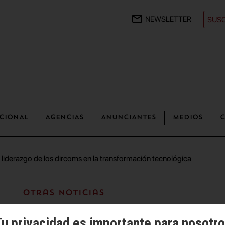
NEWSLETTER
SUSC
CIONAL
AGENCIAS
ANUNCIANTES
MEDIOS
C
 liderazgo de los dircoms en la transformación tecnológica
Otras noticias
y
Foro IA
impulsan
u privacidad es importante para nosotr