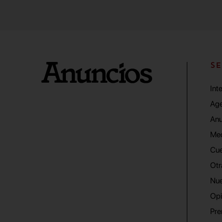
SE
Int
Age
Anu
Me
Cue
Otr
Nue
Opi
Pre