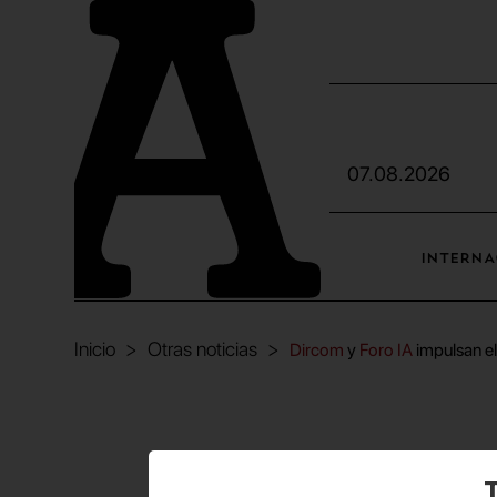
07.08.2026
INTERNA
Inicio
Otras noticias
Dircom
y
Foro IA
impulsan el
Dircom
T