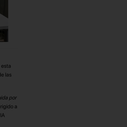
 esta
e las
uida por
rigido a
 IA