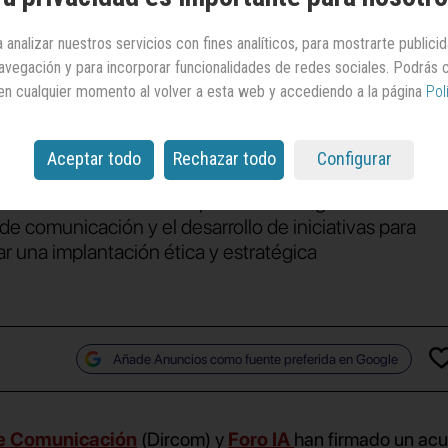
razgo de los dircoms
 analizar nuestros servicios con fines analíticos, para mostrarte publici
 navegación y para incorporar funcionalidades de redes sociales. Podrás
a transformación
en cualquier momento al volver a esta web y accediendo a la página
Pol
tecnológica
Aceptar todo
Rechazar todo
Configurar
un informe sobre la adopción de la IA generativa en
e comunicación y el desarrollo de iniciativas para
r una implantación ética y estratégica
Añade Anuncios como fuente preferida en Google
de Comunicación
(Dircom) y
Foro IA
han firmado un ac