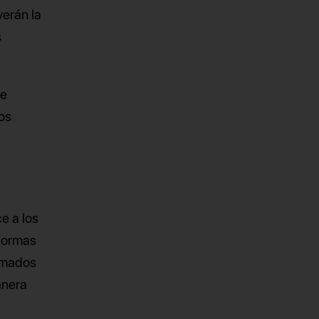
erán la
s
de
os
e a los
 formas
lamados
anera