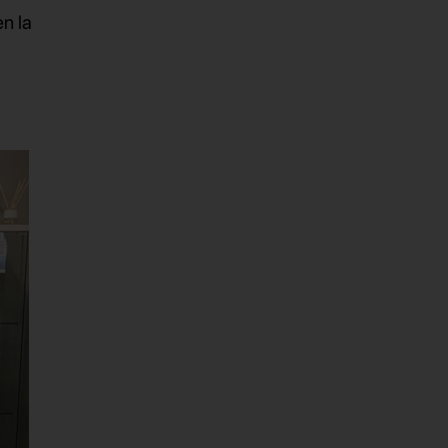
n la
r