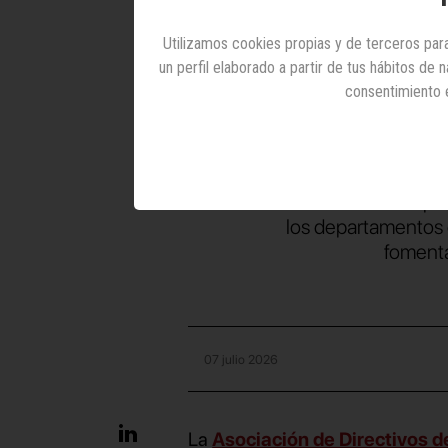
el lide
Utilizamos cookies propias y de terceros para
un perfil elaborado a partir de tus hábitos de
en l
consentimiento 
La alianza contempla 
los departamentos d
fomenta
07 julio 2026
La
Asociación de Directivos 