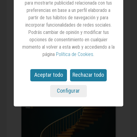
19.12.2025
para mostrarte publicidad relacionada con tus
Informe Agencias 2025
preferencias en base a un perfil elaborado a
partir de tus hábitos de navegación y para
Un recopilatorio de todos los especiales
incorporar funcionalidades de redes sociales.
publicados en 'Anuncios' sobre agencias de
medios, agencias creativas, mercado de
Podrás cambiar de opinión y modificar tus
agencias y agencias independientes.
opciones de consentimiento en cualquier
momento al volver a esta web y accediendo a la
9,00€
Comprar
página
Política de Cookies
.
Aceptar todo
Rechazar todo
Configurar