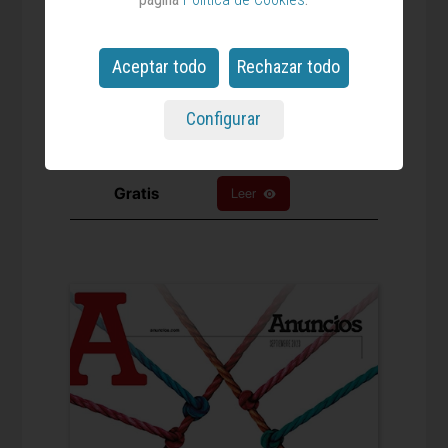
Las ganadoras de los X Premios Mujeres a
Seguir protagonizan el último número de MAS,
Aceptar todo
Rechazar todo
que incluye también reportajes sobre el ‘boom’
del deporte femenino, los cambios en nuestros
hábitos alimenticios y cómo las ‘celebrities’ se
Configurar
han convertido en punta de lanza del pujante
negocio del bienestar sexual.
Gratis
Leer