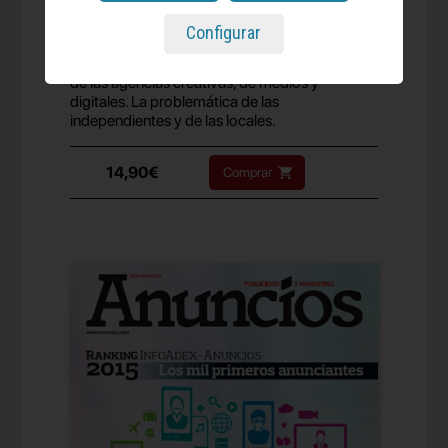
07.12.2015
Informe Agencias 2015
Configurar
Análisis, datos y opiniones sobre la actividad
de las agencias creativas, de medios y
digitales. La problemática de las
independientes y de las locales.
14,90€
Comprar