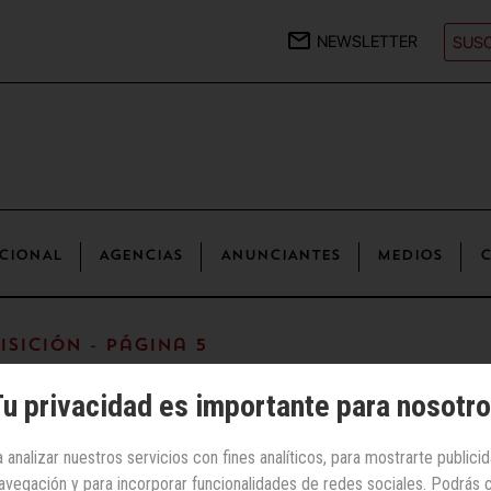
NEWSLETTER
SUSC
CIONAL
AGENCIAS
ANUNCIANTES
MEDIOS
C
sición - Página 5
u privacidad es importante para nosotr
 analizar nuestros servicios con fines analíticos, para mostrarte publici
 navegación y para incorporar funcionalidades de redes sociales. Podrás