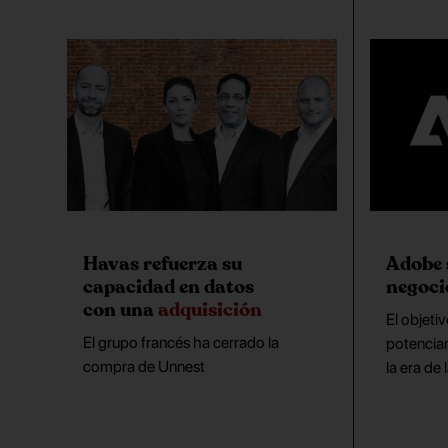
Havas refuerza su
Adobe 
capacidad en datos
negoci
con una
adquisición
El objeti
El grupo francés ha cerrado la
potenciar
compra de Unnest
la era de 