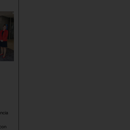
encia
con