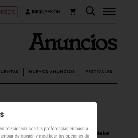
RÍBETE
INICIA SESIÓN
UENTAS
NUEVOS ANUNCIOS
FESTIVALES
os
Los más vistos
dad relacionada con tus preferencias en base a
Las vacaciones de los
 cambiar de opinión y modificar tus opciones de