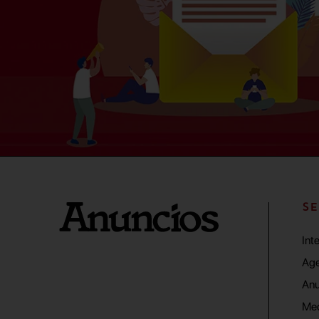
SE
Int
Age
Anu
Me