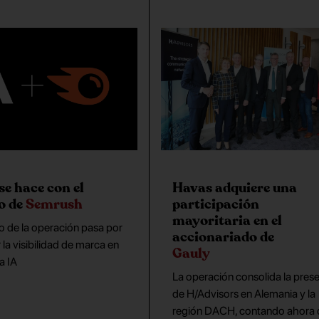
se hace con el
Havas adquiere una
o de
Semrush
participación
mayoritaria en el
vo de la operación pasa por
accionariado de
 la visibilidad de marca en
Gauly
la IA
La operación consolida la pres
de H/Advisors en Alemania y la
región DACH, contando ahora 