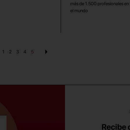
más de 1.500 profesionales en
el mundo
1
2
3
4
5
Recibe c