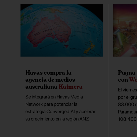
Havas compra la
Pugna 
agencia de medios
con
Wa
australiana
Kaimera
El viernes
Se integrará en Havas Media
por el gr
Network para potenciar la
83.000 mi
estrategia Converged.AI y acelerar
Paramount
su crecimiento en la región ANZ
108.400 