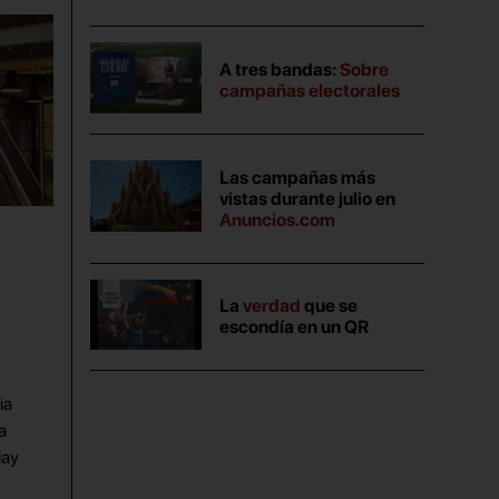
A tres bandas:
Sobre
campañas electorales
Las campañas más
vistas durante julio en
Anuncios.com
La
verdad
que se
escondía en un QR
ia
a
lay