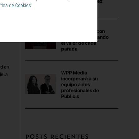
españoles, en diez
ítica de Cookies
.
actos
&Rosàs debuta con
Repsol reivindicando
el valor de cada
parada
ad en
WPP Media
e la
incorporará a su
equipo a dos
profesionales de
Publicis
Posts recientes