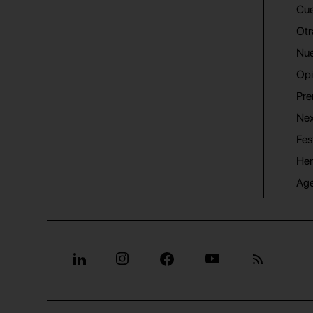
Cue
Otr
Nue
Opi
Pre
Nex
Fes
He
Ag