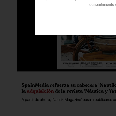
consentimiento 
SpainMedia refuerza su cabecera ‘Nauti
la
adquisición
de la revista ‘Náutica y Yat
A partir de ahora, ‘Nautik Magazine’ pasa a publicarse 