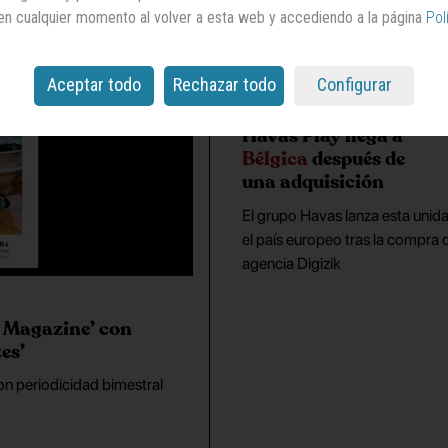
en cualquier momento al volver a esta web y accediendo a la página
Pol
Aceptar todo
Rechazar todo
Configurar
Havas Play llega a
Bélgica
después de
una adquisición
El grupo Havas lanza esta unid
el país europeo tras la compra d
agencia Digizik
k Magazine’ con
es’
con periodicidad bimestral