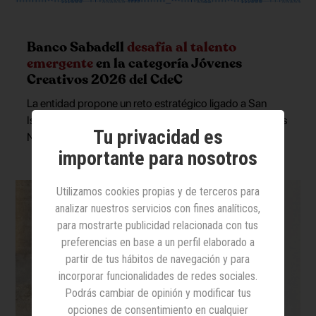
Banco Sabadell
desafía al talento
emergente
en la categoría Jóvenes
Creativos 2026 del CdeC
La entidad propone un reto estratégico ligado a San
Isidro para reforzar su vínculo con Madrid en los Premios
Tu privacidad es
Nacionales de Creatividad
importante para nosotros
Utilizamos cookies propias y de terceros para
analizar nuestros servicios con fines analíticos,
para mostrarte publicidad relacionada con tus
preferencias en base a un perfil elaborado a
partir de tus hábitos de navegación y para
incorporar funcionalidades de redes sociales.
Podrás cambiar de opinión y modificar tus
opciones de consentimiento en cualquier