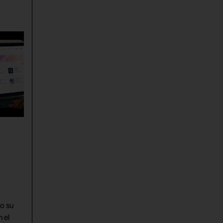
o su
 el