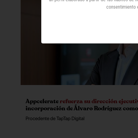
consentimiento 
Appcelerate
refuerza su dirección ejecut
incorporación de Álvaro Rodríguez com
Procedente de TapTap Digital