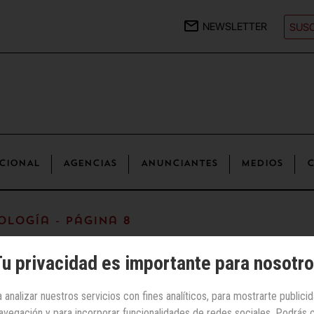
NEWSLETTER
SUSC
CIONAL
AGENCIAS
ANUNCIANTES
MEDIOS
C
ología - Página 8
u privacidad es importante para nosotr
 analizar nuestros servicios con fines analíticos, para mostrarte publici
 navegación y para incorporar funcionalidades de redes sociales. Podrás