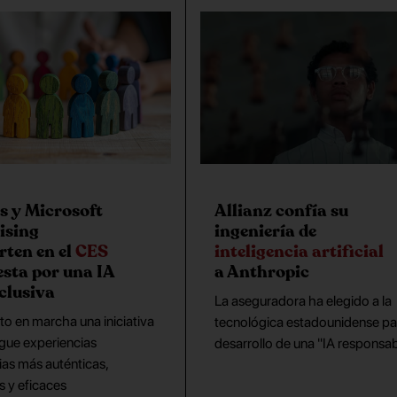
is y Microsoft
Allianz confía su
ising
ingeniería de
ten en el
CES
inteligencia artificial
esta por una IA
a Anthropic
clusiva
La aseguradora ha elegido a la
o en marcha una iniciativa
tecnológica estadounidense par
gue experiencias
desarrollo de una "IA responsab
rias más auténticas,
s y eficaces