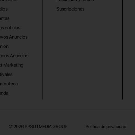
dios
Suscripciones
ntas
as noticias
vos Anuncios
nión
mios Anuncios
t Marketing
tivales
meroteca
enda
© 2026
PPSLU MEDIA GROUP
Política de privacidad