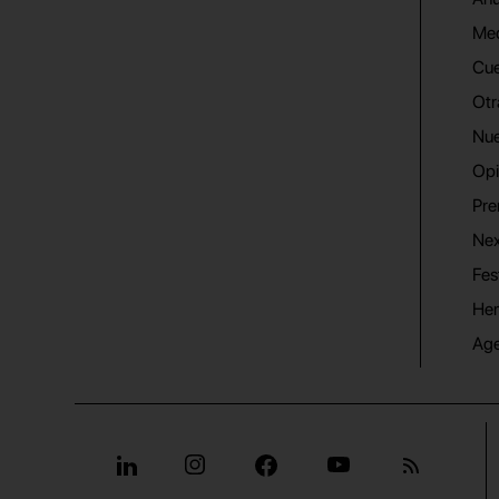
Me
Cue
Otr
Nue
Opi
Pre
Nex
Fes
He
Ag