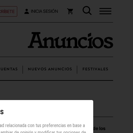
RÍBETE
INICIA SESIÓN
UENTAS
NUEVOS ANUNCIOS
FESTIVALES
Los más vistos
os
dad relacionada con tus preferencias en base a
Las vacaciones de los
 cambiar de opinión y modificar tus opciones de