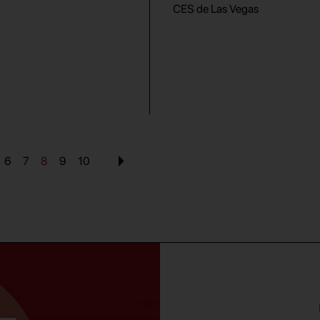
CES de Las Vegas
6
7
8
9
10