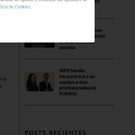
españoles, en diez
ítica de Cookies
.
actos
&Rosàs debuta con
Repsol reivindicando
el valor de cada
parada
WPP Media
incorporará a su
rca
equipo a dos
e
profesionales de
Publicis
Posts recientes