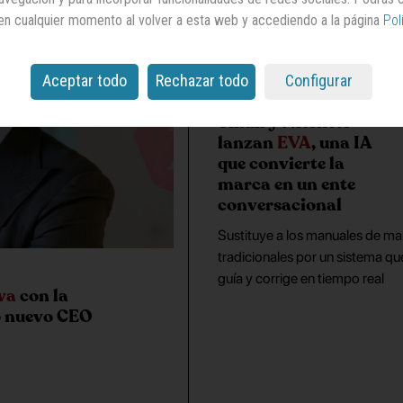
en cualquier momento al volver a esta web y accediendo a la página
Pol
Aceptar todo
Rechazar todo
Configurar
Small y Nitsnets
lanzan
EVA
, una IA
que convierte la
marca en un ente
conversacional
Sustituye a los manuales de ma
tradicionales por un sistema qu
guía y corrige en tiempo real
iva
con la
o nuevo CEO