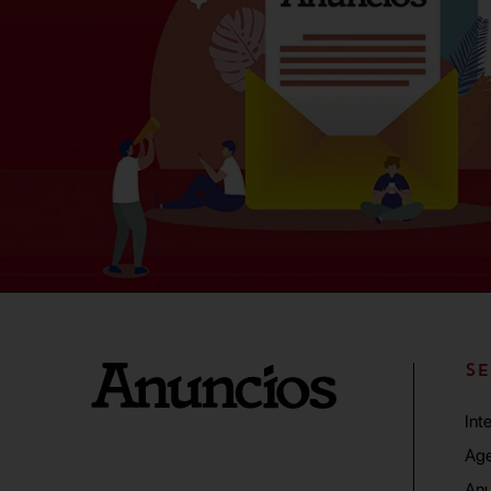
SE
Int
Age
Anu