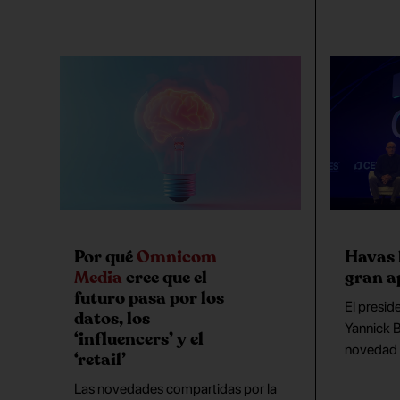
Por qué
Omnicom
Havas
Media
cree que el
gran a
futuro pasa por los
El presid
datos, los
Yannick B
‘influencers’ y el
novedad 
‘retail’
Las novedades compartidas por la