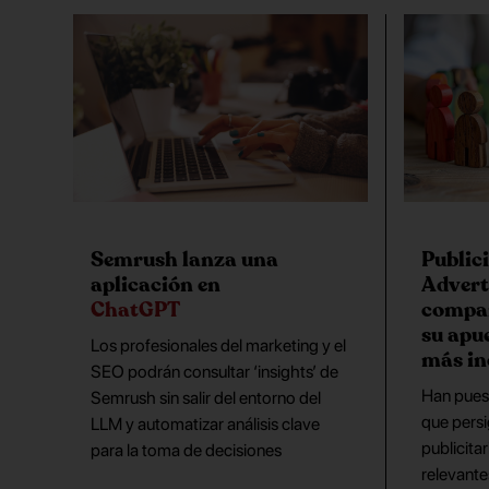
Semrush lanza una
Public
aplicación en
Advert
ChatGPT
compar
su apu
Los profesionales del marketing y el
más in
SEO podrán consultar ‘insights’ de
Han puest
Semrush sin salir del entorno del
que persi
LLM y automatizar análisis clave
publicita
para la toma de decisiones
relevante