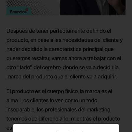
Después de tener perfectamente definido el
producto, en base a las necesidades del cliente y
haber decidido la característica principal que
queremos resaltar, vamos ahora a trabajar con el
otro
“
lado” del cerebro, donde se va a decidir la
marca del producto que el cliente va a adquirir.
El producto es el cuerpo físico, la marca es el
alma. Los clientes lo ven como un todo
inseparable, los profesionales del marketing
tenemos que diferenciarlo: mientras el producto
es el QUÉ, la marca es el CÓMO. El producto