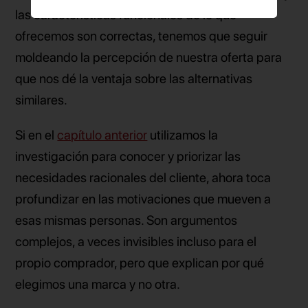
las características funcionales de lo que
ofrecemos son correctas, tenemos que seguir
moldeando la percepción de nuestra oferta para
que nos dé la ventaja sobre las alternativas
similares.
Si en el
capítulo anterior
utilizamos la
investigación para conocer y priorizar las
necesidades racionales del cliente, ahora toca
profundizar en las motivaciones que mueven a
esas mismas personas. Son argumentos
complejos, a veces invisibles incluso para el
propio comprador, pero que explican por qué
elegimos una marca y no otra.