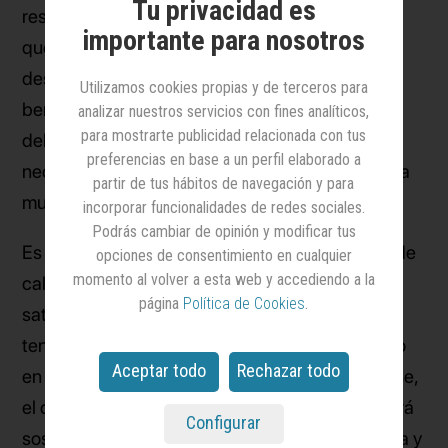
Tu privacidad es
resuelve la necesidad racional, la carencia que
importante para nosotros
queremos resolver; la marca satisface nuestros
deseos, añade un beneficio emocional al
Utilizamos cookies propias y de terceros para
beneficio funcional que el cliente busca. El reto
analizar nuestros servicios con fines analíticos,
para mostrarte publicidad relacionada con tus
del marketing no es solo descubrir lo QUÉ
preferencias en base a un perfil elaborado a
necesita la gente, sino CÓMO lo quiere, lo que la
partir de tus hábitos de navegación y para
mueve de verdad.
incorporar funcionalidades de redes sociales.
Podrás cambiar de opinión y modificar tus
Es cierto que si no llegamos a alcanzar el nivel de
opciones de consentimiento en cualquier
momento al volver a esta web y accediendo a la
calidad requerido, ni a dar una respuesta
página
Política de Cookies
.
satisfactoria a la necesidad del cliente, nunca
tendríamos opciones de ser comprados. Incluso
Aceptar todo
Rechazar todo
en el caso de que la compra llegase a producirse,
el cliente no volverá a repetir y el negocio no será
Configurar
sostenible. En cambio, si la calidad es adecuada y