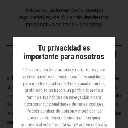
El objetivo de la campaña pasa por
explicarla Ley de Vivienda desde una
perspectiva cercana y cotidiana
Tu privacidad es
importante para nosotros
02 junio 2026
Utilizamos cookies propias y de terceros para
analizar nuestros servicios con fines analíticos,
El
Ministerio de Vivienda y Agenda Urbana
ha
para mostrarte publicidad relacionada con tus
lanzado
Una ley para vivir
, su nueva campaña de
preferencias en base a un perfil elaborado a
publicidad. La creatividad, que cuenta con el sello
partir de tus hábitos de navegación y para
de
Sra. Rushmore
, tiene el objetivo de acercar a
incorporar funcionalidades de redes sociales.
Podrás cambiar de opinión y modificar tus
la ciudadanía los beneficios y principales medidas
opciones de consentimiento en cualquier
contempladas en la Ley de Vivienda.
momento al volver a esta web y accediendo a la