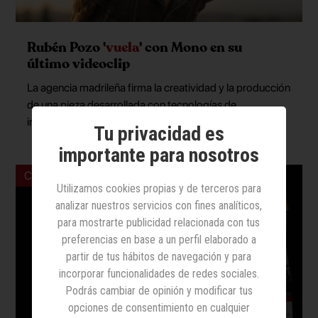
Rubén Pozo '
vuela
' con Mono en su
último videoclip
La agencia madrileña firma la creatividad y la producción
de una pieza desarrollada con tecnologías de
inteligencia artificial
Tu privacidad es
importante para nosotros
Contenido elaborado por Dailymotion Advertising
Utilizamos cookies propias y de terceros para
analizar nuestros servicios con fines analíticos,
para mostrarte publicidad relacionada con tus
preferencias en base a un perfil elaborado a
partir de tus hábitos de navegación y para
incorporar funcionalidades de redes sociales.
Podrás cambiar de opinión y modificar tus
opciones de consentimiento en cualquier