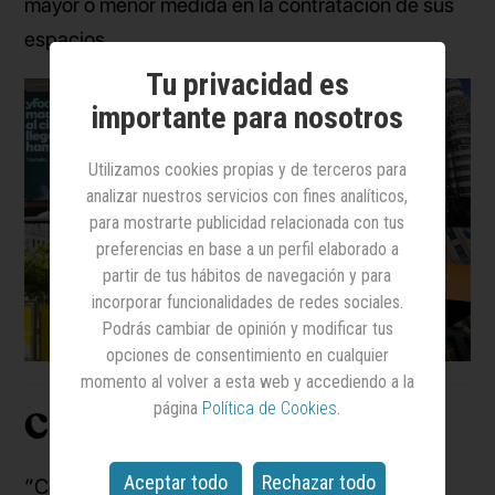
mayor o menor medida en la contratación de sus
espacios.
Tu privacidad es
importante para nosotros
Utilizamos cookies propias y de terceros para
analizar nuestros servicios con fines analíticos,
para mostrarte publicidad relacionada con tus
preferencias en base a un perfil elaborado a
partir de tus hábitos de navegación y para
incorporar funcionalidades de redes sociales.
Podrás cambiar de opinión y modificar tus
opciones de consentimiento en cualquier
momento al volver a esta web y accediendo a la
página
Política de Cookies
.
Callao City Lights
Aceptar todo
Rechazar todo
“Como siempre que hay previsto algún