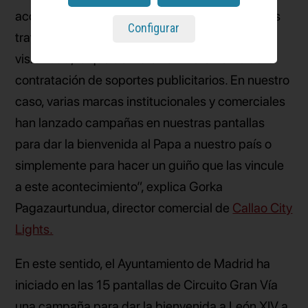
acontecimiento de gran repercusión, las marcas
Configurar
tratan de vincularse al mismo para lograr mayor
visibilidad, lo que deriva en un incremento de la
contratación de soportes publicitarios. En nuestro
caso, varias marcas institucionales y comerciales
han lanzado campañas en nuestras pantallas
para dar la bienvenida al Papa a nuestro país o
simplemente para hacer un guiño que las vincule
a este acontecimiento”, explica Gorka
Pagazaurtundua, director comercial de
Callao City
Lights.
En este sentido, el Ayuntamiento de Madrid ha
iniciado en las 15 pantallas de Circuito Gran Vía
una campaña para dar la bienvenida a León XIV a